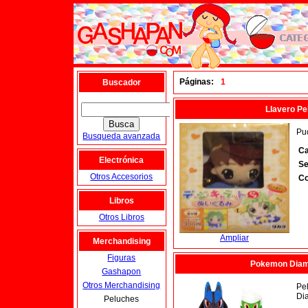
Páginas:
1
Buscador
Llavero Pe
Pu
Busqueda avanzada
Ca
Electrónica
Se
Otros Accesorios
Co
Libros
Otros Libros
Ampliar
Merchandising
Figuras
Pokemon Diamo
Gashapon
Otros Merchandising
Pe
Di
Peluches