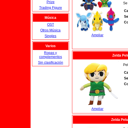
Prize
Se
Trading Figure
Ca
Se
Música
Co
OST
Otros Música
Ampliar
Singles
Varios
Ropas y
Zelda Pel
complementos
Sin clasificación
Pe
Ca
Se
Co
Ampliar
Zelda Pel