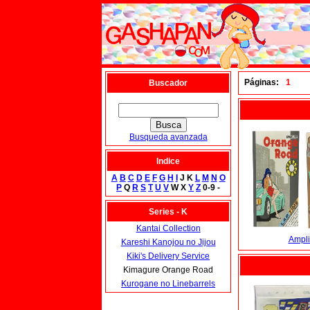
Páginas:
1
Buscador
Busqueda avanzada
Indice
A
B
C
D
E
F
G
H
I
J K
L
M
N
O
P
Q
R
S
T
U
V
W X
Y
Z
0-9 -
Series - K
Kantai Collection
Ampli
Kareshi Kanojou no Jijou
Kiki's Delivery Service
Kimagure Orange Road
Kurogane no Linebarrels