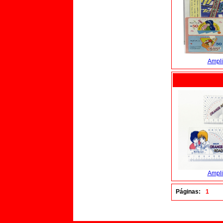
Ampli
Ampli
Páginas:
1