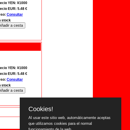
ecio YEN: ¥1000
ecio EUR: 5.48 €
eso:
Consultar
 stock
ecio YEN: ¥1000
ecio EUR: 5.48 €
eso:
Consultar
 stock
Cookies!
Al usar este sitio web, automáticamente aceptas
que utilizamos cookies para el normal
funcionamiento de la web.