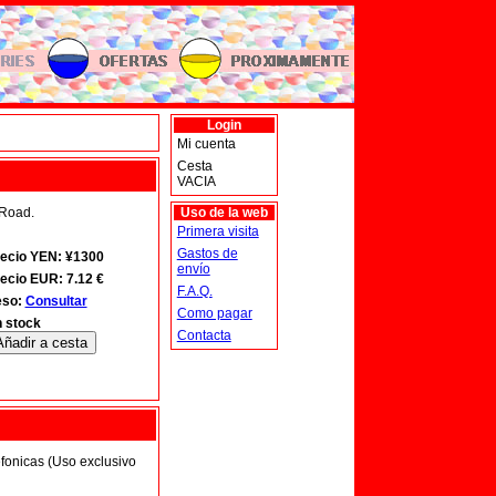
Login
Mi cuenta
Cesta
VACIA
 Road.
Uso de la web
Primera visita
Gastos de
ecio YEN: ¥1300
envío
ecio EUR: 7.12 €
F.A.Q.
eso:
Consultar
Como pagar
 stock
Contacta
lefonicas (Uso exclusivo