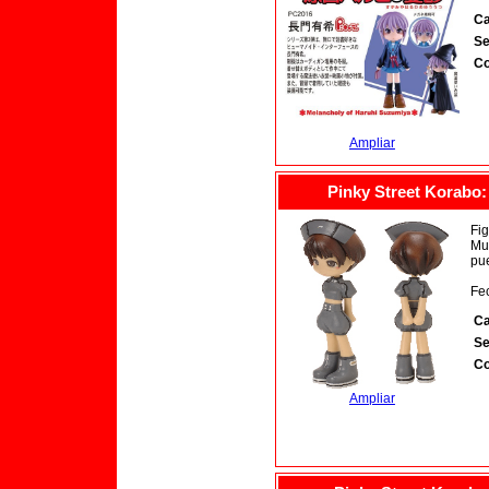
Ca
Se
Co
Ampliar
Pinky Street Korabo:
Fi
Mur
pu
Fec
Ca
Se
Co
Ampliar