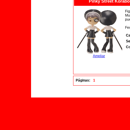
Pinky Street Korabo
Fi
Mur
pu
Fec
Ca
Se
Co
Ampliar
Páginas:
1