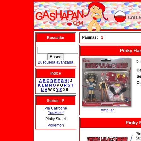
Páginas:
1
Buscador
Pinky Har
Des
Busqueda avanzada
Ca
Indice
Se
A
B
C
D
E
F
G
H
I
J
Co
K
L
M
N
O
P Q
R
S
T
U
V
W X
Y
Z
0-9 -
Series - P
Pia Carrot he
Ampliar
Youkoso!
Pinky Street
Pinky 
Pokemon
Pin
Su