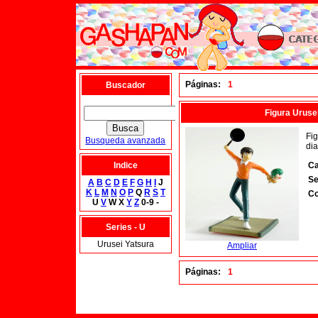
Páginas:
1
Buscador
Figura Uruse
Fig
Busqueda avanzada
dia
Indice
Ca
Se
A
B
C
D
E
F
G
H
I
J
K
L
M
N
O
P
Q
R
S
T
Co
U
V
W X
Y
Z
0-9 -
Series - U
Urusei Yatsura
Ampliar
Páginas:
1